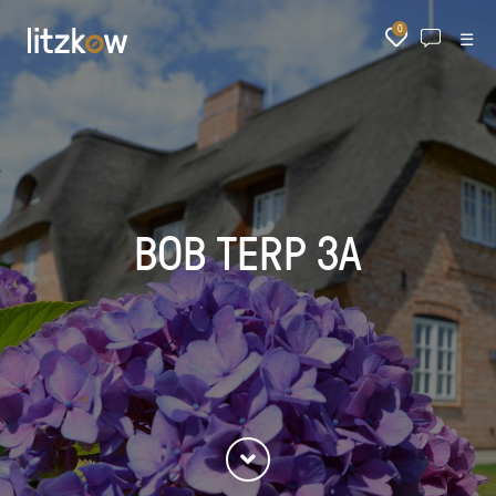
0
☰
BOB TERP 3A