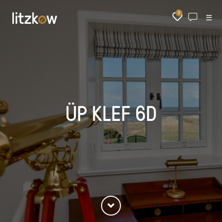
0
☰
ÜP KLEF 6D