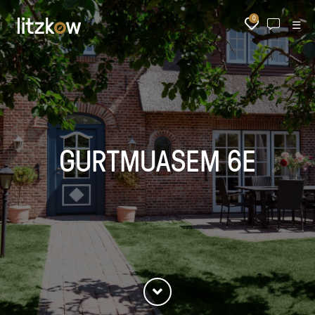
0
☰
GURTMUASEM 6E